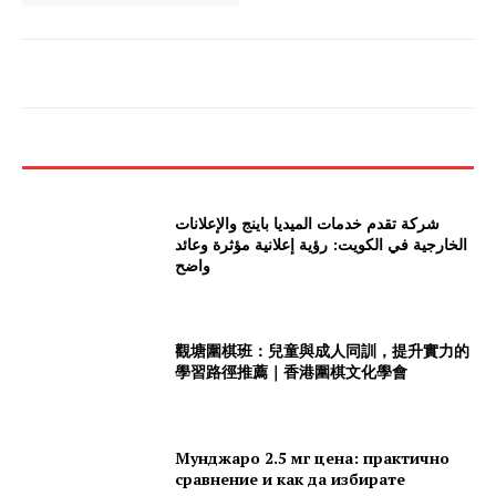
شركة تقدم خدمات الميديا باينج والإعلانات
الخارجية في الكويت: رؤية إعلانية مؤثرة وعائد
واضح
觀塘圍棋班：兒童與成人同訓，提升實力的
學習路徑推薦｜香港圍棋文化學會
Мунджаро 2.5 мг цена: практично
сравнение и как да избирате