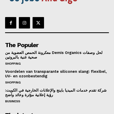
The Populer
معكرونة الحمص العضوية من Demis Organics لحل وصفات
صحية غنية بالبروتين
SHOPPING
Voordelen van transparante siliconen slang: flexibel,
UV- en ozonbestendig
SHOPPING
شركة تقدم خدمات الميديا باينج والإعلانات الخارجية في الكويت:
رؤية إعلانية مؤثرة وعائد واضح
BUSINESS