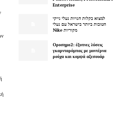
Enterprise
ν
למצוא בקלות חנויות נעלי נייקי
הטובות ביותר בישראל עם נעלי
Nike מקוריות
ων
Οροσημο2: έξυπνες λύσεις
γκαρνταρόμπας με μοντέρνα
ρούχα και κομψά αξεσουάρ
ή
κή