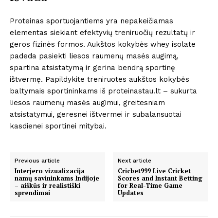
Proteinas sportuojantiems yra nepakeičiamas
elementas siekiant efektyvių treniruočių rezultatų ir
geros fizinės formos. Aukštos kokybės whey isolate
padeda pasiekti liesos raumenų masės augimą,
spartina atsistatymą ir gerina bendrą sportinę
ištvermę. Papildykite treniruotes aukštos kokybės
baltymais sportininkams iš proteinastau.lt – sukurta
liesos raumenų masės augimui, greitesniam
atsistatymui, geresnei ištvermei ir subalansuotai
kasdienei sportinei mitybai.
Previous article
Next article
Interjero vizualizacija
Cricbet999 Live Cricket
namų savininkams Indijoje
Scores and Instant Betting
– aiškūs ir realistiški
for Real-Time Game
sprendimai
Updates