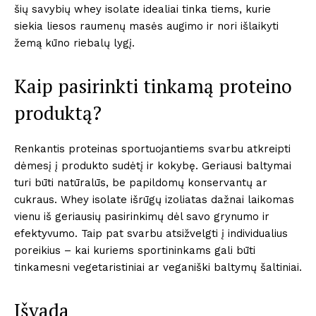
šių savybių whey isolate idealiai tinka tiems, kurie
siekia liesos raumenų masės augimo ir nori išlaikyti
žemą kūno riebalų lygį.
Kaip pasirinkti tinkamą proteino
produktą?
Renkantis proteinas sportuojantiems svarbu atkreipti
dėmesį į produkto sudėtį ir kokybę. Geriausi baltymai
turi būti natūralūs, be papildomų konservantų ar
cukraus. Whey isolate išrūgų izoliatas dažnai laikomas
vienu iš geriausių pasirinkimų dėl savo grynumo ir
efektyvumo. Taip pat svarbu atsižvelgti į individualius
poreikius – kai kuriems sportininkams gali būti
tinkamesni vegetaristiniai ar veganiški baltymų šaltiniai.
Išvada