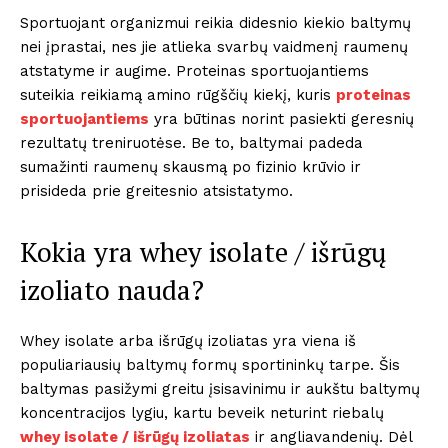
Sportuojant organizmui reikia didesnio kiekio baltymų
nei įprastai, nes jie atlieka svarbų vaidmenį raumenų
atstatyme ir augime. Proteinas sportuojantiems
suteikia reikiamą amino rūgščių kiekį, kuris
proteinas
sportuojantiems
yra būtinas norint pasiekti geresnių
rezultatų treniruotėse. Be to, baltymai padeda
sumažinti raumenų skausmą po fizinio krūvio ir
prisideda prie greitesnio atsistatymo.
Kokia yra whey isolate / išrūgų
izoliato nauda?
Whey isolate arba išrūgų izoliatas yra viena iš
populiariausių baltymų formų sportininkų tarpe. Šis
baltymas pasižymi greitu įsisavinimu ir aukštu baltymų
koncentracijos lygiu, kartu beveik neturint riebalų
whey isolate / išrūgų izoliatas
ir angliavandenių. Dėl