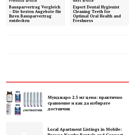
Previous article
Next article
Bausparvertrag Vergleich
Expert Dental Hygienist
– Die besten Angebote für
Cleaning Teeth for
Ihren Bausparvertrag
Optimal Oral Health and
entdecken
Freshness
Мунджаро 2.5 мг цена: практично
сравнение и как да избирате
доставчик
Local Apartment Listings in Mobile:
Browse Nearby Rentals and Connect