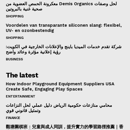
معكرونة الحمص العضوية من Demis Organics لحل وصفات
صحية غنية بالبروتين
SHOPPING
Voordelen van transparante siliconen slang: flexibel,
UV- en ozonbestendig
SHOPPING
شركة تقدم خدمات الميديا باينج والإعلانات الخارجية في الكويت:
رؤية إعلانية مؤثرة وعائد واضح
BUSINESS
The latest
How Indoor Playground Equipment Suppliers USA
Create Safe, Engaging Play Spaces
ENTERTAINMENT
محامي منازعات حكومية الرياض دليل عملي لحل النزاعات
وتمثيل قانوني قوي
FINANCE
觀塘圍棋班：兒童與成人同訓，提升實力的學習路徑推薦｜香