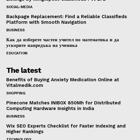
SOCIAL-MEDIA
Backpage Replacement: Find a Reliable Classifieds
Platform with Smooth Navigation
BUSINESS
Как да изберете частен учител по математика и да
ускорите напредъка на ученика
EDUCATION
The latest
Benefits of Buying Anxiety Medication Online at
Vitalmedik.com
SHOPPING
Pinecone Matches INIBOX 850Mh for Distributed
Computing Hardware Insights in India
BUSINESS
Wix SEO Experts Checklist for Faster Indexing and
Higher Rankings
TECHNOLOGY