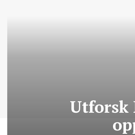
Utforsk 
op