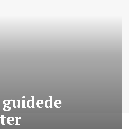
: guidede
ter