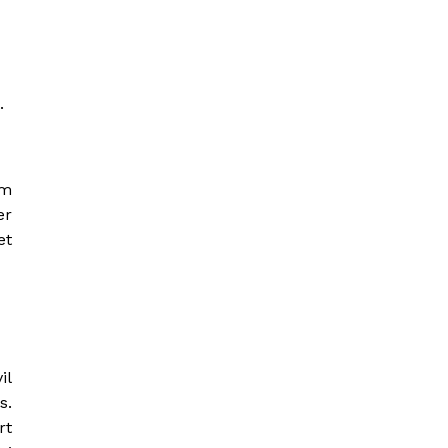
.
om
er
et
il
s.
rt