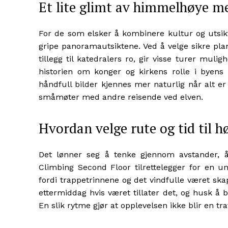
Et lite glimt av himmelhøye me
For de som elsker å kombinere kultur og utsikt,
gripe panoramautsiktene. Ved å velge sikre plan
tillegg til katedralers ro, gir visse turer mulig
historien om konger og kirkens rolle i byen
håndfull bilder kjennes mer naturlig når alt er
småmøter med andre reisende ved elven.
Hvordan velge rute og tid til 
Det lønner seg å tenke gjennom avstander, åp
Climbing Second Floor tilrettelegger for en uni
fordi trappetrinnene og det vindfulle været sk
ettermiddag hvis været tillater det, og husk å be
En slik rytme gjør at opplevelsen ikke blir en tra