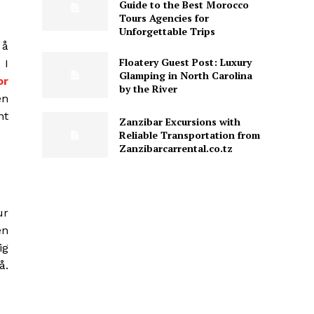
Guide to the Best Morocco
Tours Agencies for
Unforgettable Trips
 å
Floatery Guest Post: Luxury
 I
Glamping in North Carolina
or
by the River
en
nt
Zanzibar Excursions with
Reliable Transportation from
Zanzibarcarrental.co.tz
ur
en
ig
å.