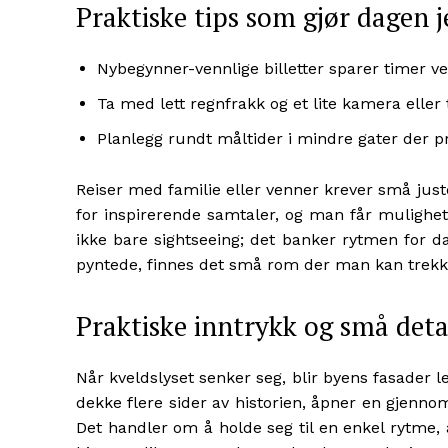
Praktiske tips som gjør dagen j
Nybegynner-vennlige billetter sparer timer ve
Ta med lett regnfrakk og et lite kamera eller
Planlegg rundt måltider i mindre gater der p
Reiser med familie eller venner krever små juste
for inspirerende samtaler, og man får mulighete
ikke bare sightseeing; det banker rytmen for da
pyntede, finnes det små rom der man kan trekke
Praktiske inntrykk og små deta
Når kveldslyset senker seg, blir byens fasader l
dekke flere sider av historien, åpner en gjenno
Det handler om å holde seg til en enkel rytme,