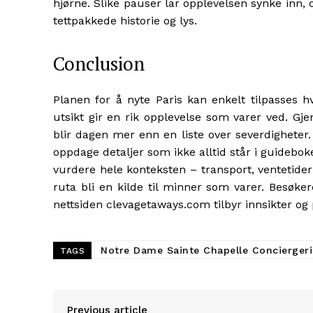
hjørne. Slike pauser lar opplevelsen synke inn,
tettpakkede historie og lys.
Conclusion
Planen for å nyte Paris kan enkelt tilpasses h
utsikt gir en rik opplevelse som varer ved. Gj
blir dagen mer enn en liste over severdigheter. D
oppdage detaljer som ikke alltid står i guidebok
vurdere hele konteksten – transport, ventetider o
ruta bli en kilde til minner som varer. Besøker
nettsiden clevagetaways.com tilbyr innsikter og 
Notre Dame Sainte Chapelle Conciergerie
TAGS
Previous article