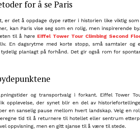
toder for å se Paris
 er det å oppdage dype røtter i historien like viktig som
er, kan Paris vise seg som en rolig, men inspirerende by.
heten til å høre
Eiffel Tower Tour Climbing Second Flo
s liv. En dagsrytme med korte stopp, små samtaler og 
 tydelig planlagt på forhånd. Det gir også rom for sponta
høydepunktene
ningstider og transportvalg i forkant. Eiffel Tower To
k opplevelse, der synet blir en del av historiefortelling
aper en sanselig pause mellom hvert landskap. Velg en rol
regne tid til å returnere til hotellet eller sentrum etterp
vel oppvisning, men en gitt sjanse til å være til stede.