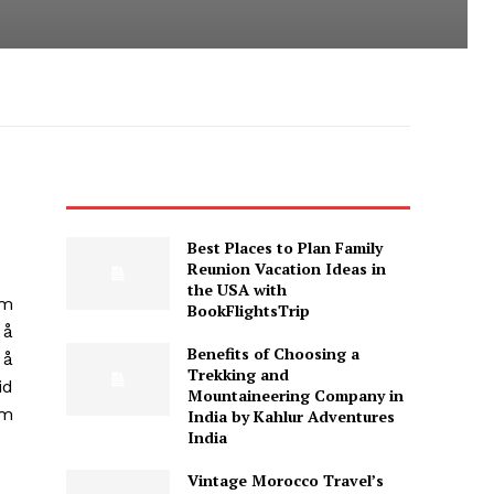
Best Places to Plan Family
Reunion Vacation Ideas in
the USA with
om
BookFlightsTrip
 å
Benefits of Choosing a
 å
Trekking and
id
Mountaineering Company in
om
India by Kahlur Adventures
India
Vintage Morocco Travel’s