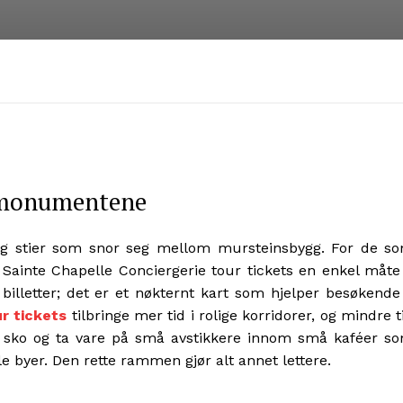
e monumentene
 og stier som snor seg mellom mursteinsbygg. For de s
Sainte Chapelle Conciergerie tour tickets en enkel måte
illetter; det er et nøkternt kart som hjelper besøkende
r tickets
tilbringe mer tid i rolige korridorer, og mindre t
le sko og ta vare på små avstikkere innom små kaféer s
byer. Den rette rammen gjør alt annet lettere.