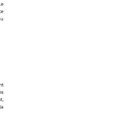
Le
te
du
nt
es
t,
la