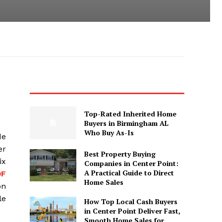
Top-Rated Inherited Home
Buyers in Birmingham AL
Who Buy As-Is
de
er
Best Property Buying
ix
Companies in Center Point:
A Practical Guide to Direct
DF
Home Sales
on
le
How Top Local Cash Buyers
in Center Point Deliver Fast,
Smooth Home Sales for