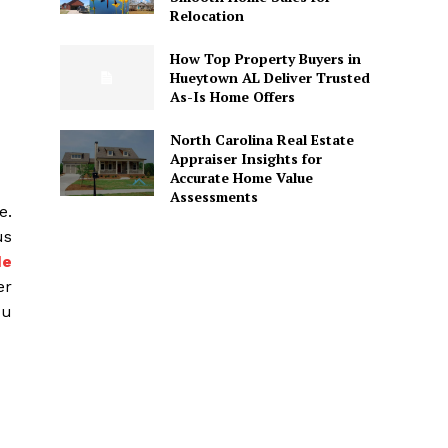
Relocation
How Top Property Buyers in
Hueytown AL Deliver Trusted
As-Is Home Offers
North Carolina Real Estate
Appraiser Insights for
Accurate Home Value
Assessments
e.
us
de
er
du