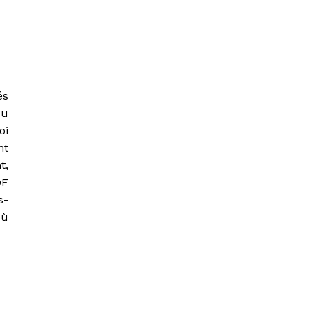
és
du
oi
nt
t,
DF
s-
où