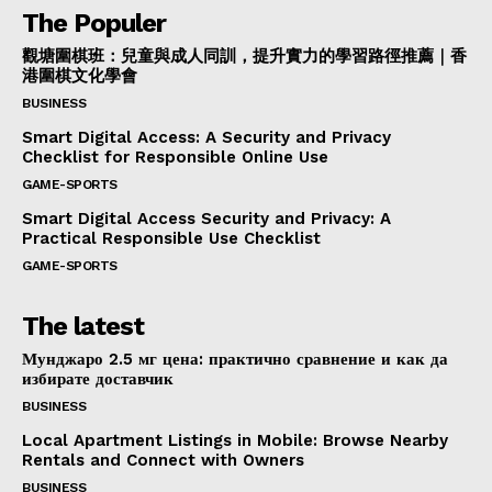
The Populer
觀塘圍棋班：兒童與成人同訓，提升實力的學習路徑推薦｜香
港圍棋文化學會
BUSINESS
Smart Digital Access: A Security and Privacy
Checklist for Responsible Online Use
GAME-SPORTS
Smart Digital Access Security and Privacy: A
Practical Responsible Use Checklist
GAME-SPORTS
The latest
Мунджаро 2.5 мг цена: практично сравнение и как да
избирате доставчик
BUSINESS
Local Apartment Listings in Mobile: Browse Nearby
Rentals and Connect with Owners
BUSINESS