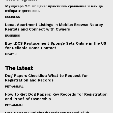
Мунджаро 2.5 мг цена: практично сравнение и как да
избирате доставчик
BUSINESS
Local Apartment Listings in Mobile: Browse Nearby
Rentals and Connect with Owners
BUSINESS
Buy tDCS Replacement Sponge Sets Online in the US
for Reliable Home Contact
HEALTH
The latest
Dog Papers Checklist: What to Request for
Registration and Records
PET-ANIMAL
How to Get Dog Papers: Key Records for Registration
and Proof of Ownership
PET-ANIMAL
Dog Papers Explained: Designer Kennel Club