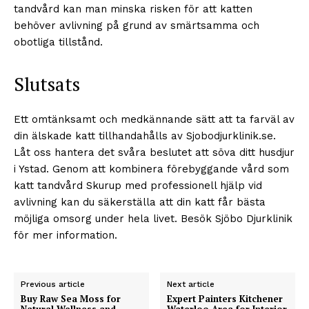
tandvård kan man minska risken för att katten
behöver avlivning på grund av smärtsamma och
obotliga tillstånd.
Slutsats
Ett omtänksamt och medkännande sätt att ta farväl av
din älskade katt tillhandahålls av Sjobodjurklinik.se.
Låt oss hantera det svåra beslutet att söva ditt husdjur
i Ystad. Genom att kombinera förebyggande vård som
katt tandvård Skurup med professionell hjälp vid
avlivning kan du säkerställa att din katt får bästa
möjliga omsorg under hela livet. Besök Sjöbo Djurklinik
för mer information.
Previous article
Next article
Buy Raw Sea Moss for
Expert Painters Kitchener
Natural Wellness and
Waterloo Area for Interior