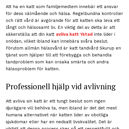
Att ha en katt som familjemedlem innebär ett ansvar
för dess välmående och hälsa. Regelbundna kontroller
och rätt vård är avgörande för att katten ska leva ett
långt och hälsosamt liv. En viktig del av detta är att
säkerställa att din katt
avliva katt Ystad
inte lider i
onödan, vilket ibland kan innebära svåra beslut.
Förutom allmän hälsovård är katt tandvård Skurup en
tjänst som hjälper till att förebygga och behandla
tandproblem som kan orsaka smärta och andra
hälsoproblem för katten.
Professionell hjälp vid avlivning
Att avliva sin katt är ett tungt beslut som ingen
djurägare vill behöva ta, men ibland är det det mest
humana alternativet när katten lider av obotliga
sjukdomar eller har en nedsatt livskvalitet. Det är
viktigt att denna process sker på ett respektfullt och